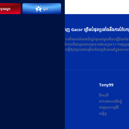
ចុះឈ្មោះ
ចូល
Tony99៖ បញ្ជីនៃតំណភ្ជាប់រន្ធដោតអនឡាញ Gacor ច្រើនបំផុតប្រឆាំងនឹងការបំបែកប
Tony99 គឺជាគេហទំព័រស្លតអនឡាញដែលផ្តល់នូវបទពិសោធន៍លេងដ៏ល្អបំផុតជាមួយនឹងបញ្ជីតំណដែលបានជ
ជាមួយនឹងមុខងារប្រឆាំងនឹងការគាំង អ្នកភ្នាល់អាចរីករាយនឹងហ្គេមដោយគ្មានការរំខានភ្លាមៗ។ ការផ្
និងគួរឱ្យរំភើបសម្រាប់អ្នកគាំទ្រល្បែងអនឡាញ ដែលធ្វើឱ្យវាក្លាយជាជម្រើសដ៏ពេញនិយមនៅក្នុង
លក្ខណៈ 5 នៃហ្គេមស្លតប្រឆាំងការបង្ក្រាបនៅលើគេហទំព័រ Tony99
នៅក្នុងពិភពនៃល្បែងអនឡាញ អ្នកភ្នាល់តែងតែស្វែងរកហ្គេមស្លុតដែលមិនត្រឹមតែមានភាពសប្បាយរីករាយ
គ្រាន់។
តំណភ្ជាប់រហ័ស
Tony99
គេហទំព័រ Tony99 ត្រូវបានគេស្គាល់ថាសម្រាប់ការផ្តល់នូវបទពិសោធន៍លេងហ្គេមដ៏សមរម្យ និងគួរឱ្យច
ភាពអាចរកបាននៃ Clear RTP
ហ្គេមស្លត
វីអាយភី
ត្រឡប់ទៅអ្នកលេង (RTP) គឺជាភាគរយជាមធ្យមនៃការភ្នាល់សរុបដែលប្រគល់ជូនអ្នកភ្នាល់ក្ន
សៀវភៅកីឡា
ទាក់ទងមកយើងខ្ញុំ
ព័ត៌មានទាក់ទងនឹងភាគរយ RTP នេះជាទូទៅអាចត្រូវបានរកឃើញនៅក្នុងការពិពណ៌នាហ្គេម ឬន
កាស៊ីណូបន្តផ្ទាល់
ទាញយកកម្មវិធី
ភាពញឹកញាប់នៃការឈ្នះដែលសមហេតុផល
ល្បែងបៀរ
សម្ព័ន្ធ
ហ្គេមស្លតប្រឆាំងការបំបែកមានទំនោរទៅរកប្រេកង់ឈ្នះដោយស្មើភាព និងមានតុល្យភាព។ នេះ
សមរភូមិ
ហ្គេមបែបនេះផ្តល់នូវអារម្មណ៍ស៊ីសង្វាក់នៃការឈ្នះ រក្សាកម្រិតនៃការពេញចិត្តរបស់អ្នកភ្នាល់ 
ឆ្នោត