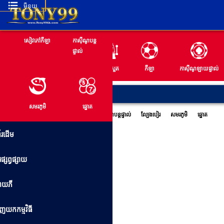
ម៉ឺនុយ
សៀវភៅកីឡា
កាស៊ីណូបន្ត
ផ្ទាល់
CHALLENGE
ហ្គេមស្លត
កីឡា
កាស៊ីណូឡាយផ្ទាល់
សមរភូមិ
ឆ្នោត
ទំព័រដើម
ហ្គេមស្លត
សៀវភៅកីឡា
កាស៊ីណូបន្តផ្ទាល់
ល្បែងបៀរ
សមរភូមិ
ឆ្នោត
ព័រដើម
ផ្សព្វផ្សាយ
អាយភី
ញយកកម្មវិធី