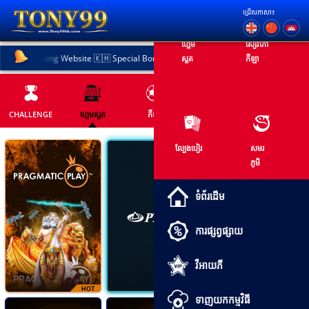
ជ្រើសភាសា៖
ហ្គេម
សៀវភៅ
 Gaming Website 🇰🇭 Special Bonus Offer •10% Bonus on Every Deposit •20% B
ស្លត
កីឡា
CHALLENGE
ហ្គេមស្លត
កីឡា
កាស៊ីណូឡាយផ្ទាល់
ល្បែងបៀរ
ល្បែងបៀរ
សមរ
ភូមិ
ទំព័រដើម
ការផ្សព្វផ្សាយ
វីអាយភី
ទាញយកកម្មវិធី