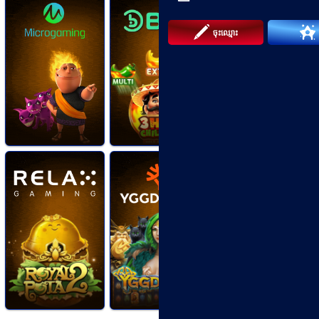
ចុះឈ្មោះ