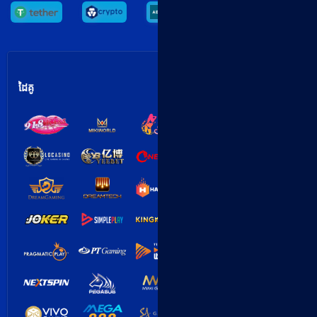
ហ្គេម ឬនៅក្នុងផ្នែកជំនួយ។ តាមរយៈការយល់ដឹងអំពីភាគរយ RTP អ្នកភ្នាល់អាចធ្វើការ
សម្រេចចិត្តបានប្រសើរជាងមុនទាក់ទងនឹងហ្គេមដែលពួកគេចង់លេង។
ភាពញឹកញាប់នៃការឈ្នះដែលសមហេតុផល
ហ្គេមស្លតប្រឆាំងការបំបែកមានទំនោរទៅរកប្រេកង់ឈ្នះដោយស្មើភាព និងមានតុល្យភាព។
នេះមានន័យថាអ្នកភ្នាល់នឹងជួបប្រទះការឈ្នះក្នុងចន្លោះពេលសមស្របមួយ មិនមែនក្នុងរយៈ
ពេលយូរនោះទេ។
ដៃគូ
ហ្គេមបែបនេះផ្តល់នូវអារម្មណ៍ស៊ីសង្វាក់នៃការឈ្នះ រក្សាកម្រិតនៃការពេញចិត្តរបស់អ្នកភ្នាល់
និងការពារអារម្មណ៍មិនសប្បាយចិត្ត ពីព្រោះការឈ្នះគឺពិបាកក្នុងការទទួលបាន។
លក្ខណៈពិសេសប្រាក់រង្វាន់ប្រាក់ចំណេញ
ហ្គេមស្លតប្រឆាំងការបំបែកនៅលើគេហទំព័រ Tony99 ជាញឹកញាប់ត្រូវបានបំពាក់ដោយ
មុខងារប្រាក់រង្វាន់ដែលរកបានប្រាក់ចំណេញ។ លក្ខណៈពិសេសទាំងនេះអាចជាការបង្វិល
ដោយឥតគិតថ្លៃ ហ្គេមប្រាក់រង្វាន់អន្តរកម្ម និមិត្តសញ្ញាព្រៃបន្ថែម ឬលក្ខណៈពិសេសផ្សេង
ទៀតដែលអាចបង្កើនឱកាសរបស់អ្នកភ្នាល់ក្នុងការឈ្នះរង្វាន់ធំ។
លក្ខណៈពិសេសទាំងនេះត្រូវបានរចនាឡើងដើម្បីផ្តល់នូវបទពិសោធន៍លេងហ្គេមដែល
ទាក់ទាញជាងមុន ខណៈពេលដែលបង្កើនឱកាសនៃការឈ្នះរបស់អ្នក។
បំរែបំរួលភ្នាល់ធំទូលាយ
បំរែបំរួលនៃការភ្នាល់ដ៏ធំទូលាយគឺជាមុខងារសំខាន់នៃហ្គេមស្លតប្រឆាំងការបំបែកនៅលើបញ្ជី
Tony99។ នេះមានន័យថាអ្នកភ្នាល់មានភាពបត់បែនក្នុងការជ្រើសរើសទំហំភ្នាល់ទៅតាម
ចំណូលចិត្ត និងថវិការបស់ពួកគេ។
ហ្គេមដែលមានការភ្នាល់ច្រើនប្រភេទអនុញ្ញាតឱ្យអ្នកភ្នាល់កំណត់ការភ្នាល់របស់ពួកគេកាន់តែ
ច្បាស់លាស់ ដូច្នេះពួកគេអាចគ្រប់គ្រងកម្រិតនៃហានិភ័យ និងការឈ្នះដែលមានសក្តានុពល
ស្របតាមការចង់បានរបស់ពួកគេ។
តម្លាភាពក្នុងលទ្ធផលហ្គេម