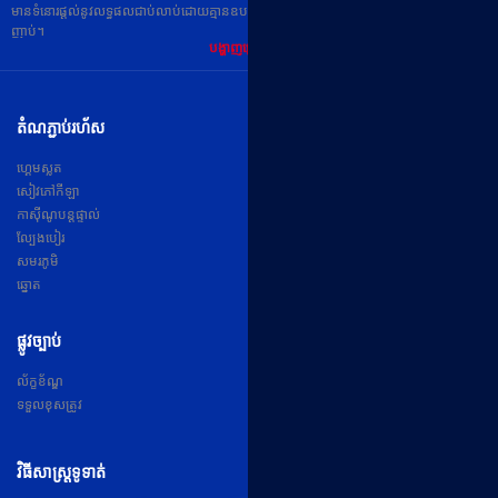
មានទំនោរផ្តល់នូវលទ្ធផលជាប់លាប់ដោយគ្មានឧបសគ្គសំខាន់ៗ ធ្វើឱ្យវាល្អ ឬផ្តល់នូវការឈ្នះញឹក
ញាប់។
បង្ហាញច្រើនទៀត
ជាមួយនឹងមុខងារប្រឆាំងនឹងការគាំង អ្នកភ្នាល់អាចរីករាយនឹងហ្គេមដោយគ្មានការរំខានភ្លាមៗ។ ការ
ផ្សព្វផ្សាយដ៏គួរឱ្យទាក់ទាញក៏ជាលក្ខណៈរបស់ Tony99 ជាមួយនឹងប្រាក់រង្វាន់សមាជិក 100%
ដែលបង្កើនឱកាសនៃការឈ្នះរបស់អ្នក។ គេហទំព័រនេះផ្តល់នូវបទពិសោធន៍លេងស្លុតប្រកបដោយ
សុវត្ថិភាព យុត្តិធម៌ និងគួរឱ្យរំភើបសម្រាប់អ្នកគាំទ្រល្បែងអនឡាញ ដែលធ្វើឱ្យវាក្លាយជាជម្រើសដ៏
តំណភ្ជាប់រហ័ស
Tony99
ពេញនិយមនៅក្នុងសហគមន៍ល្បែងអនឡាញ។
ហ្គេមស្លត
វីអាយភី
សៀវភៅកីឡា
ទាក់ទងមកយើងខ្ញុំ
លក្ខណៈ 5 នៃហ្គេមស្លតប្រឆាំងការបង្ក្រាបនៅលើគេហទំព័រ Tony99
កាស៊ីណូបន្តផ្ទាល់
ទាញយកកម្មវិធី
ល្បែងបៀរ
សម្ព័ន្ធ
នៅក្នុងពិភពនៃល្បែងអនឡាញ អ្នកភ្នាល់តែងតែស្វែងរកហ្គេមស្លុតដែលមិនត្រឹមតែមានភាពសប្បាយ
រីករាយប៉ុណ្ណោះទេ ប៉ុន្តែក៏មានអត្រាឈ្នះដែលមានស្ថេរភាព និងយុត្តិធម៌ផងដែរ។ រឿងមួយដែលអ្នក
សមរភូមិ
ភ្នាល់ពិតជាជៀសវាងគឺបទពិសោធន៍លាក់កំបាំង ដែលហ្គេមផ្តល់ការឈ្នះជាមួយនឹងប្រេកង់ទាប ឬការ
ឆ្នោត
ទូទាត់មិនគ្រប់គ្រាន់។
គេហទំព័រ Tony99 ត្រូវបានគេស្គាល់ថាសម្រាប់ការផ្តល់នូវបទពិសោធន៍លេងហ្គេមដ៏សមរម្យ និង
ផ្លូវច្បាប់
រក្សាការភ្ជាប់
គួរឱ្យចាប់អារម្មណ៍ រួមទាំងហ្គេមស្លតប្រឆាំងនឹងការបំបែក នៅក្នុងការពិនិត្យឡើងវិញនេះ យើងនឹង
ពន្យល់ពីលក្ខណៈសំខាន់ៗចំនួនប្រាំនៃហ្គេមស្លតប្រឆាំងការបំបែក ដែលអ្នកអាចរីករាយនៅលើ
គេហទំព័រ Tony99។
ល័ក្ខខ័ណ្ឌ
ភាពអាចរកបាននៃ Clear RTP
ទទួលខុសត្រូវ
ត្រឡប់ទៅអ្នកលេង (RTP) គឺជាភាគរយជាមធ្យមនៃការភ្នាល់សរុបដែលប្រគល់ជូនអ្នកភ្នាល់
ក្នុងរយៈពេលជាក់លាក់មួយ។ ហ្គេមស្លតប្រឆាំងការគាំងនៅលើគេហទំព័រ Tony99 តែងតែ
ផ្តល់នូវ RTP ច្បាស់លាស់ និងយុត្តិធម៌។
វិធី​សា​ស្រ្ត​ទូទាត់
ព័ត៌មានទាក់ទងនឹងភាគរយ RTP នេះជាទូទៅអាចត្រូវបានរកឃើញនៅក្នុងការពិពណ៌នា