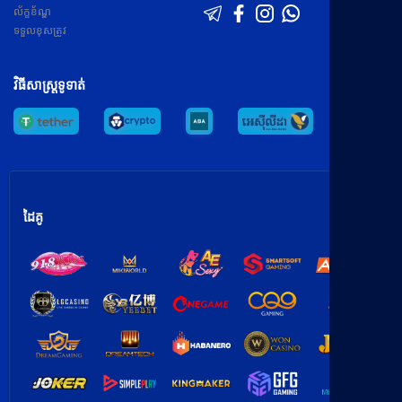
គេហទំព័រ Tony99។
ល័ក្ខខ័ណ្ឌ
ភាពអាចរកបាននៃ Clear RTP
ទទួលខុសត្រូវ
ត្រឡប់ទៅអ្នកលេង (RTP) គឺជាភាគរយជាមធ្យមនៃការភ្នាល់សរុបដែលប្រគល់ជូនអ្នកភ្នាល់
ក្នុងរយៈពេលជាក់លាក់មួយ។ ហ្គេមស្លតប្រឆាំងការគាំងនៅលើគេហទំព័រ Tony99 តែងតែ
ផ្តល់នូវ RTP ច្បាស់លាស់ និងយុត្តិធម៌។
វិធី​សា​ស្រ្ត​ទូទាត់
ព័ត៌មានទាក់ទងនឹងភាគរយ RTP នេះជាទូទៅអាចត្រូវបានរកឃើញនៅក្នុងការពិពណ៌នា
ហ្គេម ឬនៅក្នុងផ្នែកជំនួយ។ តាមរយៈការយល់ដឹងអំពីភាគរយ RTP អ្នកភ្នាល់អាចធ្វើការ
សម្រេចចិត្តបានប្រសើរជាងមុនទាក់ទងនឹងហ្គេមដែលពួកគេចង់លេង។
ភាពញឹកញាប់នៃការឈ្នះដែលសមហេតុផល
ហ្គេមស្លតប្រឆាំងការបំបែកមានទំនោរទៅរកប្រេកង់ឈ្នះដោយស្មើភាព និងមានតុល្យភាព។
នេះមានន័យថាអ្នកភ្នាល់នឹងជួបប្រទះការឈ្នះក្នុងចន្លោះពេលសមស្របមួយ មិនមែនក្នុងរយៈ
ពេលយូរនោះទេ។
ដៃគូ
ហ្គេមបែបនេះផ្តល់នូវអារម្មណ៍ស៊ីសង្វាក់នៃការឈ្នះ រក្សាកម្រិតនៃការពេញចិត្តរបស់អ្នកភ្នាល់
និងការពារអារម្មណ៍មិនសប្បាយចិត្ត ពីព្រោះការឈ្នះគឺពិបាកក្នុងការទទួលបាន។
លក្ខណៈពិសេសប្រាក់រង្វាន់ប្រាក់ចំណេញ
ហ្គេមស្លតប្រឆាំងការបំបែកនៅលើគេហទំព័រ Tony99 ជាញឹកញាប់ត្រូវបានបំពាក់ដោយ
មុខងារប្រាក់រង្វាន់ដែលរកបានប្រាក់ចំណេញ។ លក្ខណៈពិសេសទាំងនេះអាចជាការបង្វិល
ដោយឥតគិតថ្លៃ ហ្គេមប្រាក់រង្វាន់អន្តរកម្ម និមិត្តសញ្ញាព្រៃបន្ថែម ឬលក្ខណៈពិសេសផ្សេង
ទៀតដែលអាចបង្កើនឱកាសរបស់អ្នកភ្នាល់ក្នុងការឈ្នះរង្វាន់ធំ។
លក្ខណៈពិសេសទាំងនេះត្រូវបានរចនាឡើងដើម្បីផ្តល់នូវបទពិសោធន៍លេងហ្គេមដែល
ទាក់ទាញជាងមុន ខណៈពេលដែលបង្កើនឱកាសនៃការឈ្នះរបស់អ្នក។
បំរែបំរួលភ្នាល់ធំទូលាយ
បំរែបំរួលនៃការភ្នាល់ដ៏ធំទូលាយគឺជាមុខងារសំខាន់នៃហ្គេមស្លតប្រឆាំងការបំបែកនៅលើបញ្ជី