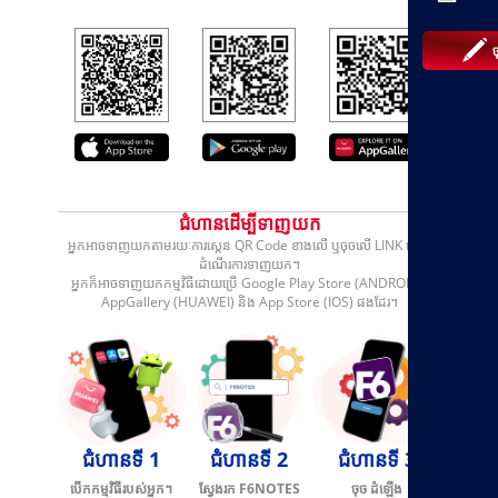
ច
ជំហានដើម្បីទាញយក
អ្នកអាចទាញយកតាមរយៈការស្កេន QR Code ខាងលើ ឬចុចលើ LINK ដើម្បី
ដំណើរការទាញយក។
អ្នកក៏អាចទាញយកកម្មវិធីដោយប្រើ Google Play Store (ANDROID),
AppGallery (HUAWEI) និង App Store (IOS) ផងដែរ។
ជំហានទី 1
ជំហានទី 2
ជំហានទី 3
បើកកម្មវិធីរបស់អ្នក។
ស្វែងរក F6NOTES
ចុច ដំឡើង