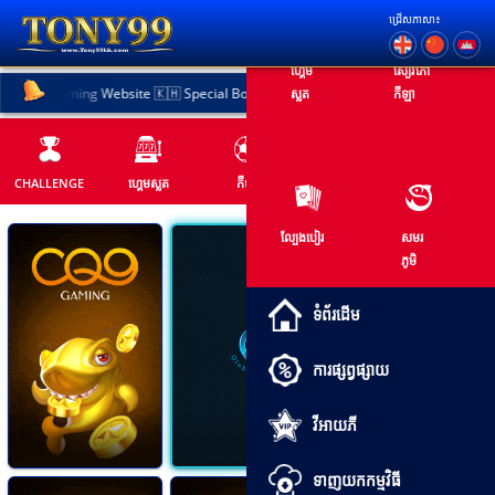
ជ្រើសភាសា៖
ហ្គេម
សៀវភៅ
99kh Gaming Website 🇰🇭 Special Bonus Offer •10% Bonus on Every Deposit •
ស្លត
កីឡា
CHALLENGE
ហ្គេមស្លត
កីឡា
កាស៊ីណូឡាយផ្ទាល់
ល្បែងបៀរ
ល្បែងបៀរ
សមរ
ភូមិ
ទំព័រដើម
ការផ្សព្វផ្សាយ
វីអាយភី
ទាញយកកម្មវិធី