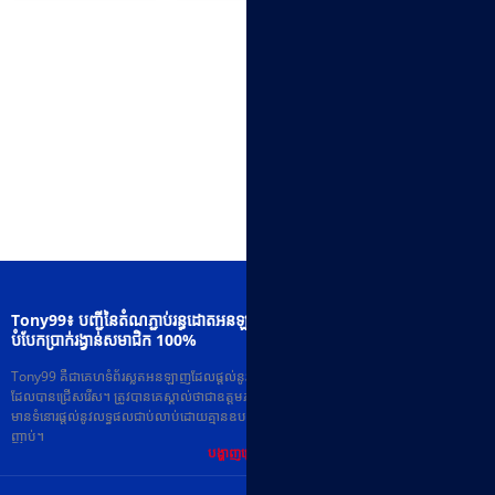
Tony99៖ បញ្ជីនៃតំណភ្ជាប់រន្ធដោតអនឡាញ Gacor ច្រើនបំផុតប្រឆាំងនឹងការ
បំបែកប្រាក់រង្វាន់សមាជិក 100%
Tony99 គឺជាគេហទំព័រស្លតអនឡាញដែលផ្តល់នូវបទពិសោធន៍លេងដ៏ល្អបំផុតជាមួយនឹងបញ្ជីតំណ
ដែលបានជ្រើសរើស។ ត្រូវបានគេស្គាល់ថាជាឧត្តមភាពនៅក្នុងស្ថេរភាពហ្គេម រន្ធដោតនៅ Tony99
មានទំនោរផ្តល់នូវលទ្ធផលជាប់លាប់ដោយគ្មានឧបសគ្គសំខាន់ៗ ធ្វើឱ្យវាល្អ ឬផ្តល់នូវការឈ្នះញឹក
ញាប់។
បង្ហាញច្រើនទៀត
ជាមួយនឹងមុខងារប្រឆាំងនឹងការគាំង អ្នកភ្នាល់អាចរីករាយនឹងហ្គេមដោយគ្មានការរំខានភ្លាមៗ។ ការ
ផ្សព្វផ្សាយដ៏គួរឱ្យទាក់ទាញក៏ជាលក្ខណៈរបស់ Tony99 ជាមួយនឹងប្រាក់រង្វាន់សមាជិក 100%