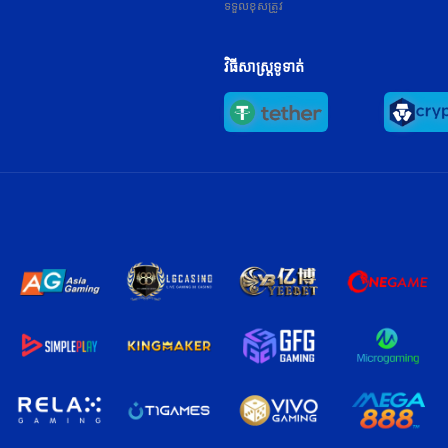
ទទួលខុសត្រូវ
ៅក្នុងផ្នែកជំនួយ។ តាមរយៈការយល់ដឹងអំពីភាគរយ RTP អ្នកភ្នាល់អាចធ្វើការសម្រេចចិត្តបានប្រសើរ
មានន័យថាអ្នកភ្នាល់នឹងជួបប្រទះការឈ្នះក្នុងចន្លោះពេលសមស្របមួយ មិនមែនក្នុងរយៈពេលយូរនោះទេ។
វិធី​សា​ស្រ្ត​ទូទាត់
និងការពារអារម្មណ៍មិនសប្បាយចិត្ត ពីព្រោះការឈ្នះគឺពិបាកក្នុងការទទួលបាន។
ាក់រង្វាន់ដែលរកបានប្រាក់ចំណេញ។ លក្ខណៈពិសេសទាំងនេះអាចជាការបង្វិលដោយឥតគិតថ្លៃ ហ្គេមប្រាក់រង
ទាញជាងមុន ខណៈពេលដែលបង្កើនឱកាសនៃការឈ្នះរបស់អ្នក។
 Tony99។ នេះមានន័យថាអ្នកភ្នាល់មានភាពបត់បែនក្នុងការជ្រើសរើសទំហំភ្នាល់ទៅតាមចំណូលចិត្ត និងថវិ
តែច្បាស់លាស់ ដូច្នេះពួកគេអាចគ្រប់គ្រងកម្រិតនៃហានិភ័យ និងការឈ្នះដែលមានសក្តានុពលស្របតាមការចង
ងលទ្ធផលហ្គេម។ គេហទំព័រនេះប្រើម៉ាស៊ីនបង្កើតលេខចៃដន្យ (RNG) ដែលត្រូវបានសាកល្បងដោយឯករាជ្យ 
នមានការជ្រៀតជ្រែកដែលបង្កគ្រោះថ្នាក់អ្វីឡើយ។
នតែស្វែងរកហ្គេមស្លុតដែលមានភស្តុតាងបន្លំនៅលើគេហទំព័រ Tony99។ លក្ខណៈពិសេសដូចជា RTP ច្បា
ារផ្តល់នូវបទពិសោធន៍លេងហ្គេមដ៏ល្អបំផុត។
និងលក្ខណៈពិសេសប្រាក់រង្វាន់ដែលរកបានប្រាក់ចំណេញ សន្សំអ្នកភ្នាល់ពីបទពិសោធន៍ដ៏ខកចិត្តនៃការបន្លំ