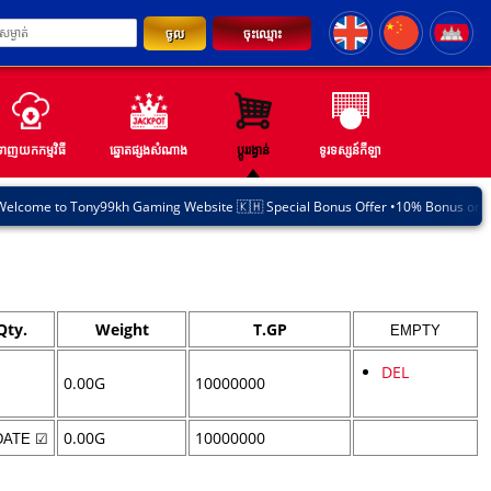
ចុះឈ្មោះ
ទាញយកកម្មវិធី
ឆ្នោតផ្សងសំណាង
ប្តូររង្វាន់
ទូរទស្សន៍កីឡា
come to Tony99kh Gaming Website 🇰🇭 Special Bonus Offer •10% Bonus on Eve
Qty.
Weight
T.GP
DEL
0.00G
10000000
0.00G
10000000