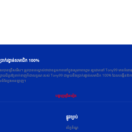
្រាក់រង្វាន់សមាជិក 100%
្រើសរើស។ ត្រូវបានគេស្គាល់ថាជាឧត្តមភាពនៅក្នុងស្ថេរភាពហ្គេម រន្ធដោតនៅ Tony99 មានទំនោរផ្តល
សព្វផ្សាយដ៏គួរឱ្យទាក់ទាញក៏ជាលក្ខណៈរបស់ Tony99 ជាមួយនឹងប្រាក់រង្វាន់សមាជិក 100% ដែលបង្កើនឱក
សហគមន៍ល្បែងអនឡាញ។
បង្ហាញច្រើនទៀត
ប៉ុណ្ណោះទេ ប៉ុន្តែក៏មានអត្រាឈ្នះដែលមានស្ថេរភាព និងយុត្តិធម៌ផងដែរ។ រឿងមួយដែលអ្នកភ្នាល់ពិតជ
ផ្លូវច្បាប់
ាប់អារម្មណ៍ រួមទាំងហ្គេមស្លតប្រឆាំងនឹងការបំបែក នៅក្នុងការពិនិត្យឡើងវិញនេះ យើងនឹងពន្យល់ពីលក
ល័ក្ខខ័ណ្ឌ
ុងរយៈពេលជាក់លាក់មួយ។ ហ្គេមស្លតប្រឆាំងការគាំងនៅលើគេហទំព័រ Tony99 តែងតែផ្តល់នូវ RTP ច្បាស់ល