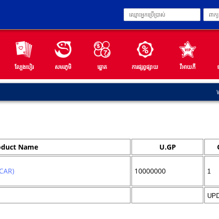
ល្បែងបៀរ
សមរភូមិ
ឆ្នោត
ការផ្សព្វផ្សាយ
វីអាយភី
Wel
oduct Name
U.GP
CAR)
10000000