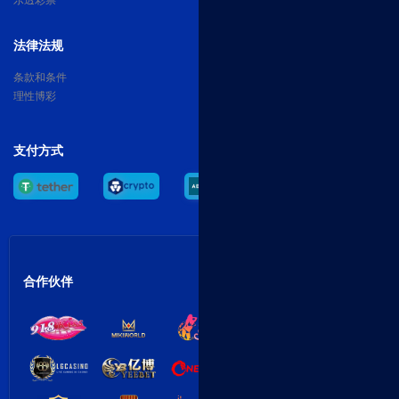
玩家回报率 (RTP) 是指在一定时间段内返还给玩家的总投注额的平均百分
比。Tony99 网站上的防崩溃老虎机游戏始终提供清晰公平的 RTP。
法律法规
保持联系
关于RTP百分比的信息通常可以在游戏描述或帮助部分找到。通过了解
RTP百分比，博彩玩家可以更好地决定玩哪些游戏。
条款和条件
合理的中奖频率
理性博彩
防破解老虎机游戏通常拥有公平均衡的中奖频率。这意味着玩家将在合理
的时间间隔内（而非很长一段时间内）获得奖金。
这样的游戏提供了更持续的获胜感觉，保持了赌徒的满意度，并防止了由
支付方式
于难以获胜而产生的挫败感。
盈利奖金功能
Tony99 网站上的防破解老虎机游戏通常都配有丰厚的奖励功能。这些功
能可以是免费旋转、互动奖励游戏、额外的百搭符号，或其他可以增加玩
家赢得大奖机会的特殊功能。
这些功能旨在提供更具吸引力的游戏体验，同时增加您获胜的机会。
广泛的投注变化
合作伙伴
广泛的投注选项是Tony99列表中防破解老虎机游戏的一大特色。这意味
着玩家可以根据自己的偏好和预算灵活选择投注额。
具有多种投注方式的游戏允许投注者更精确地设置投注，从而他们可以根
据自己的意愿控制风险水平和潜在的赢利。
游戏结果的透明化
Tony99 网站上的防崩溃老虎机游戏的一个重要特点是游戏结果透明。该
网站使用经过独立测试的随机数生成器 (RNG)，以确保游戏结果真正随机