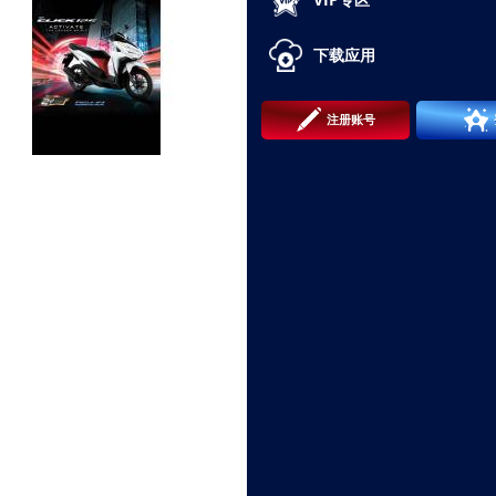
下载应用
注册账号