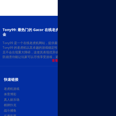
Tony99: 最热门的 Gacor 在线老虎机链接列表 反破解 100% 会员奖
金
Tony99 是一个在线老虎机网站，提供最佳游戏体验，并附有精选链接列表。
Tony99 的老虎机以其卓越的游戏稳定性而闻名，通常能够提供稳定的游戏结果，
且不会出现重大障碍，这使其表现优异或经常带来赢钱的机会。
防崩溃功能让玩家可以尽情享受游戏，避免突然中断。诱人的促销活动也是
查看更多
Tony99的一大特色，100%的会员奖金更能提升您的赢钱几率。该网站为在线赌
博爱好者提供安全、公平、刺激的老虎机游戏体验，使其成为在线赌博社区的热
门选择。
快速链接
Tony99
Tony99 网站上防破解老虎机游戏的 5 个特点
老虎机游戏
VIP专区
在在线赌博的世界里，玩家们通常寻找的老虎机游戏不仅有趣，而且赢率稳定且
体育博彩
联系我们
公平。玩家们真正想要避免的是隐藏的体验，例如游戏赢钱频率低或派彩不足。
真人娱乐场
下载应用
Tony99 网站以提供公平有趣的游戏体验而闻名，其中包括防破解老虎机游戏。在
棋牌扑克
联盟计划
本篇评测中，我们将为您介绍 Tony99 网站上防破解老虎机游戏的五大主要特
点。
战斗捕鱼
清晰 RTP 的可用性
乐透彩票