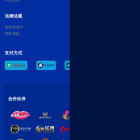
玩家回报率 (RTP) 是指在一定时间段内返还给玩家的总投注额的平均百分
比。Tony99 网站上的防崩溃老虎机游戏始终提供清晰公平的 RTP。
法律法规
保持联系
关于RTP百分比的信息通常可以在游戏描述或帮助部分找到。通过了解
RTP百分比，博彩玩家可以更好地决定玩哪些游戏。
条款和条件
合理的中奖频率
理性博彩
防破解老虎机游戏通常拥有公平均衡的中奖频率。这意味着玩家将在合理
的时间间隔内（而非很长一段时间内）获得奖金。
这样的游戏提供了更持续的获胜感觉，保持了赌徒的满意度，并防止了由
支付方式
于难以获胜而产生的挫败感。
盈利奖金功能
Tony99 网站上的防破解老虎机游戏通常都配有丰厚的奖励功能。这些功
能可以是免费旋转、互动奖励游戏、额外的百搭符号，或其他可以增加玩
家赢得大奖机会的特殊功能。
这些功能旨在提供更具吸引力的游戏体验，同时增加您获胜的机会。
广泛的投注变化
合作伙伴
广泛的投注选项是Tony99列表中防破解老虎机游戏的一大特色。这意味
着玩家可以根据自己的偏好和预算灵活选择投注额。
具有多种投注方式的游戏允许投注者更精确地设置投注，从而他们可以根
据自己的意愿控制风险水平和潜在的赢利。
游戏结果的透明化
Tony99 网站上的防崩溃老虎机游戏的一个重要特点是游戏结果透明。该
网站使用经过独立测试的随机数生成器 (RNG)，以确保游戏结果真正随机