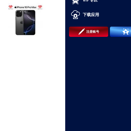
下载应用
注册账号