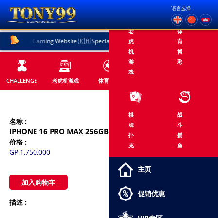
语言选择：
老
体
 Tony99kh Gaming Website 🇰🇭 Special Bonus Offer •10% Bonus on Every Depos
虎
育
机
博
游
彩
戏
CHALLENGE
老虎机游戏
体育博彩
真人娱乐场
棋牌扑克
棋
战
名称 :
牌
斗
IPHONE 16 PRO MAX 256GB
扑
捕
价格 :
克
鱼
GP 1,750,000
主页
加入购物车
促销优惠
描述 :
VIP专区