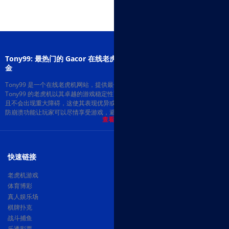
Tony99: 最热门的 Gacor 在线老虎机链接列表 反破解 100% 会员奖
金
Tony99 是一个在线老虎机网站，提供最佳游戏体验，并附有精选链接列表。
Tony99 的老虎机以其卓越的游戏稳定性而闻名，通常能够提供稳定的游戏结果，
且不会出现重大障碍，这使其表现优异或经常带来赢钱的机会。
防崩溃功能让玩家可以尽情享受游戏，避免突然中断。诱人的促销活动也是
查看更多
Tony99的一大特色，100%的会员奖金更能提升您的赢钱几率。该网站为在线赌
博爱好者提供安全、公平、刺激的老虎机游戏体验，使其成为在线赌博社区的热
门选择。
快速链接
Tony99
Tony99 网站上防破解老虎机游戏的 5 个特点
老虎机游戏
VIP专区
在在线赌博的世界里，玩家们通常寻找的老虎机游戏不仅有趣，而且赢率稳定且
体育博彩
联系我们
公平。玩家们真正想要避免的是隐藏的体验，例如游戏赢钱频率低或派彩不足。
真人娱乐场
下载应用
Tony99 网站以提供公平有趣的游戏体验而闻名，其中包括防破解老虎机游戏。在
棋牌扑克
联盟计划
本篇评测中，我们将为您介绍 Tony99 网站上防破解老虎机游戏的五大主要特
点。
战斗捕鱼
清晰 RTP 的可用性
乐透彩票