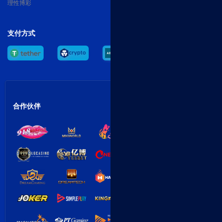
理性博彩
防破解老虎机游戏通常拥有公平均衡的中奖频率。这意味着玩家将在合理
的时间间隔内（而非很长一段时间内）获得奖金。
这样的游戏提供了更持续的获胜感觉，保持了赌徒的满意度，并防止了由
支付方式
于难以获胜而产生的挫败感。
盈利奖金功能
Tony99 网站上的防破解老虎机游戏通常都配有丰厚的奖励功能。这些功
能可以是免费旋转、互动奖励游戏、额外的百搭符号，或其他可以增加玩
家赢得大奖机会的特殊功能。
这些功能旨在提供更具吸引力的游戏体验，同时增加您获胜的机会。
广泛的投注变化
合作伙伴
广泛的投注选项是Tony99列表中防破解老虎机游戏的一大特色。这意味
着玩家可以根据自己的偏好和预算灵活选择投注额。
具有多种投注方式的游戏允许投注者更精确地设置投注，从而他们可以根
据自己的意愿控制风险水平和潜在的赢利。
游戏结果的透明化
Tony99 网站上的防崩溃老虎机游戏的一个重要特点是游戏结果透明。该
网站使用经过独立测试的随机数生成器 (RNG)，以确保游戏结果真正随机
且不可操纵。
这种透明度让投注者相信他们是在公平的环境中游戏，并且不会受到任何
有害干扰。
为了获得公平且盈利的在线赌博体验，玩家们通常会在 Tony99 网站上寻
找防作弊的老虎机游戏。清晰的玩家回报率 (RTP)、合理的中奖频率、丰
厚的奖励功能、丰富的投注种类以及透明的游戏结果等特点，都充分证明